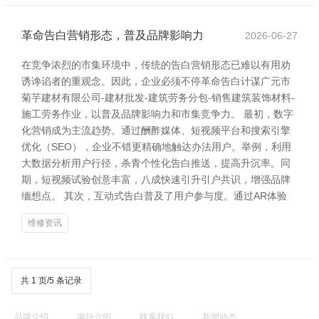
革命告白营销形态，普及品牌影响力
2026-06-27
在竞争浓烈的市集环境中，传统的告白营销形态已难以有用劝
诱谗谄者的重观念。因此，企业必须不停革命告白计谋广元市
菊芋建材有限公司-建材批发-建筑劳务分包-销售建筑装饰材料-
施工劳务作业，以普及品牌影响力和市集竞争力。 最初，数字
化营销成为主流趋势。通过酬酢媒体、短视频平台和搜索引擎
优化（SEO），企业不错更精确地触达办法用户。举例，利用
大数据分析用户行径，杀青个性化告白推送，提高升沉率。同
期，短视频试验创意丰富，八成快速引升引户共识，增强品牌
缅想点。 其次，互动式告白普及了用户参与度。通过AR体验
维修资讯
共 1 页/5 条记录
品牌介绍
项目介绍
联系我们
新闻动态