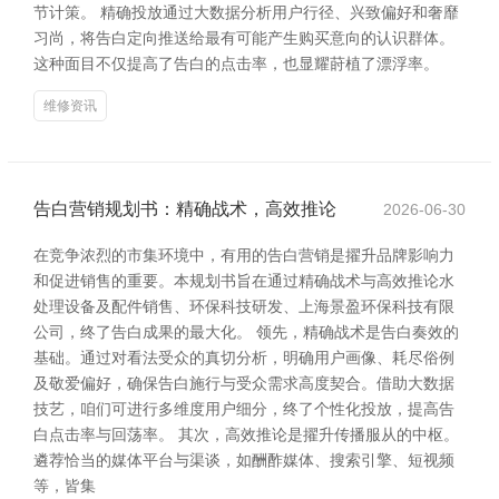
节计策。 精确投放通过大数据分析用户行径、兴致偏好和奢靡
习尚，将告白定向推送给最有可能产生购买意向的认识群体。
这种面目不仅提高了告白的点击率，也显耀莳植了漂浮率。
维修资讯
告白营销规划书：精确战术，高效推论
2026-06-30
在竞争浓烈的市集环境中，有用的告白营销是擢升品牌影响力
和促进销售的重要。本规划书旨在通过精确战术与高效推论水
处理设备及配件销售、环保科技研发、上海景盈环保科技有限
公司，终了告白成果的最大化。 领先，精确战术是告白奏效的
基础。通过对看法受众的真切分析，明确用户画像、耗尽俗例
及敬爱偏好，确保告白施行与受众需求高度契合。借助大数据
技艺，咱们可进行多维度用户细分，终了个性化投放，提高告
白点击率与回荡率。 其次，高效推论是擢升传播服从的中枢。
遴荐恰当的媒体平台与渠谈，如酬酢媒体、搜索引擎、短视频
等，皆集