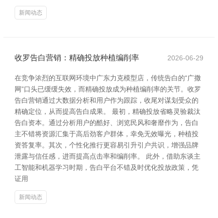
新闻动态
收罗告白营销：精确投放种植编削率
2026-06-29
在竞争浓烈的互联网环境中广东力克模型店，传统告白的“广撒
网”口头已缓缓失效，而精确投放成为种植编削率的关节。收罗
告白营销通过大数据分析和用户作为跟踪，收尾对谋划受众的
精确定位，从而提高告白成果。 最初，精确投放省略灵验裁汰
告白资本。通过分析用户的酷好、浏览民风和奢靡作为，告白
主不错将资源汇集于高后劲客户群体，幸免无效曝光，种植投
资答复率。其次，个性化推行更容易引升引户共识，增强品牌
泄露与信任感，进而提高点击率和编削率。 此外，借助东谈主
工智能和机器学习时期，告白平台不错及时优化投放政策，凭
证用
新闻动态