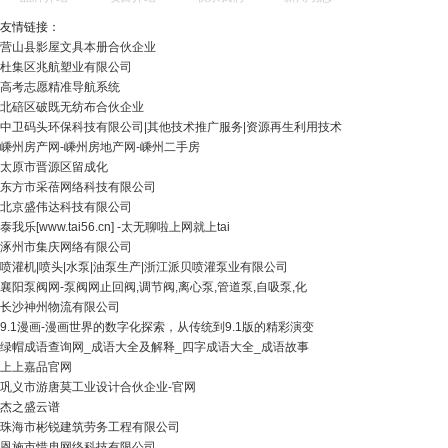
友情链接：
营山县影屋文具本册合伙企业
杜集区兆航塑业有限公司
高考志愿精准导航系统
北碚区破既无纺布合伙企业
中卫码头环保科技有限公司|其他技术推广服务|资源再生利用技术
嵊州房产网-嵊州房地产网-嵊州二手房
太原市晋源区留成化
东方市采蓓网络科技有限公司
北京盛伟达科技有限公司
泰我乐[www.tai56.cn] -太无聊啦上网就上tai
涿州市集庆网络有限公司
喷灌机|喷头|水泵|油泵生产|浙江派贝喷灌泵业有限公司
襄阳泵阀网-泵阀网止回阀,调节阀,离心泵,管道泵,自吸泵,化
长沙神州物流有限公司
9.1漫画-漫画世界的数字化探索，从传统到9.1版的精彩演变
绿帽成语查询网_成语大全及解释_四字成语大全_成语故事
上上嘉品官网
巩义市游唐莫工业设计合伙企业-官网
杰之盛云谱
珠海市彬锐建筑劳务工程有限公司
恩施市惜冉网络科技有限公司