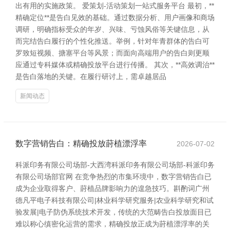
出有用的实施政策。 爱策划-活动策划一站式服务平台 最初，**
精确定位**是告白见效的基础。通过数据分析、用户画像和商场
调研，明确指标受众的年岁、兴味、亏蚀风俗等关键信息，从
而完结告白履行的个性化推送。举例，针对年青群体的告白可
罗致短视频、搪塞平台等风景；而面向高端用户的告白则更顺
应通过专科媒体或精确投放平台进行传播。 其次，**高效调治**
是告白落地的关键。在履行研讨上，需卓越居品
新闻动态
数字营销告白：精确投放莳植漂浮率
2026-07-02
科派印务有限公司场部-大西湾科派印务有限公司场部-科派印务
有限公司场部官网 在竞争热烈的市集环境中，数字营销告白已
成为企业取得客户、莳植品牌影响力的遑急技巧。斟酌词广州
德凡平电子科技有限公司|林业科学研究服务|农业科学研究和试
验发展|电子防伪系统技术开发，传统的大范畴告白投放面目已
难以称心缜密化运营的需求，精确投放正成为莳植漂浮率的关