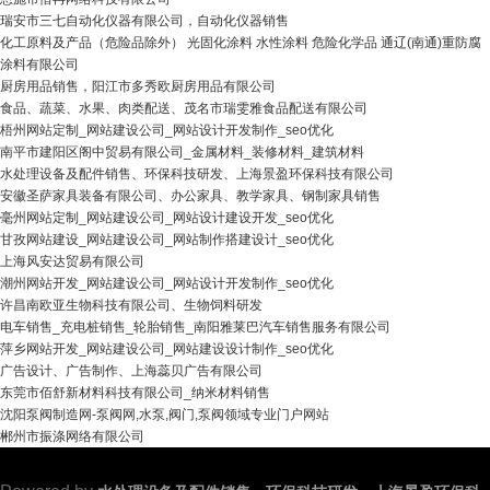
瑞安市三七自动化仪器有限公司，自动化仪器销售
化工原料及产品（危险品除外） 光固化涂料 水性涂料 危险化学品 通辽(南通)重防腐
涂料有限公司
厨房用品销售，阳江市多秀欧厨房用品有限公司
食品、蔬菜、水果、肉类配送、茂名市瑞雯雅食品配送有限公司
梧州网站定制_网站建设公司_网站设计开发制作_seo优化
南平市建阳区阁中贸易有限公司_金属材料_装修材料_建筑材料
水处理设备及配件销售、环保科技研发、上海景盈环保科技有限公司
安徽圣萨家具装备有限公司、办公家具、教学家具、钢制家具销售
毫州网站定制_网站建设公司_网站设计建设开发_seo优化
甘孜网站建设_网站建设公司_网站制作搭建设计_seo优化
上海风安达贸易有限公司
潮州网站开发_网站建设公司_网站设计开发制作_seo优化
许昌南欧亚生物科技有限公司、生物饲料研发
电车销售_充电桩销售_轮胎销售_南阳雅莱巴汽车销售服务有限公司
萍乡网站开发_网站建设公司_网站建设设计制作_seo优化
广告设计、广告制作、上海蕊贝广告有限公司
东莞市佰舒新材料科技有限公司_纳米材料销售
沈阳泵阀制造网-泵阀网,水泵,阀门,泵阀领域专业门户网站
郴州市振涤网络有限公司