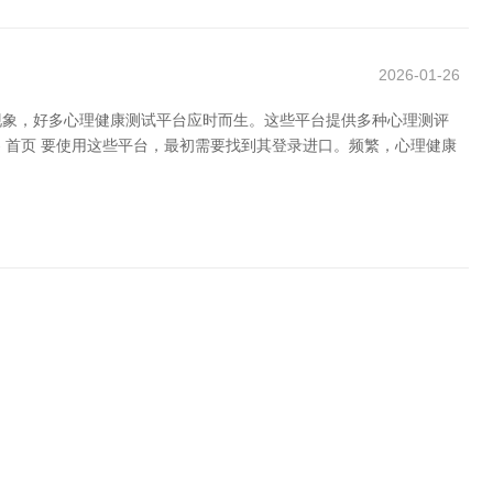
2026-01-26
现象，好多心理健康测试平台应时而生。这些平台提供多种心理测评
 首页 要使用这些平台，最初需要找到其登录进口。频繁，心理健康