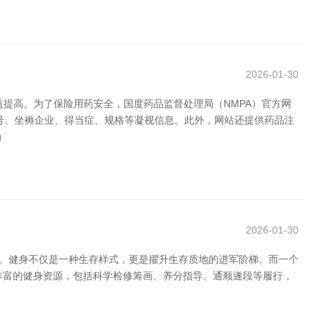
2026-01-30
益提高。为了保险用药安全，国度药品监督处理局（NMPA）官方网
号、坐褥企业、得当症、规格等凝视信息。此外，网站还提供药品注
伪
2026-01-30
养。健身不仅是一种生存样式，更是擢升生存质地的进军阶梯。而一个
了丰富的健身资源，包括科学检修筹画、养分指导、通顺遂段等履行，