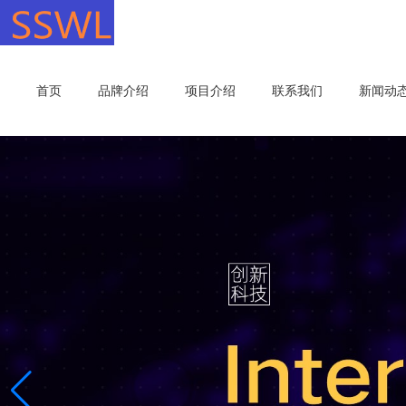
首页
品牌介绍
项目介绍
联系我们
新闻动