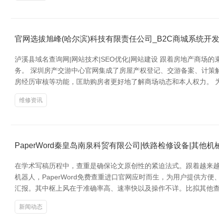
官网选拔旭峰(哈尔滨)科技有限责任公司_B2C商城系统开
泸溪县域名查询网|网站技术|SEO优化|网站建设 跟着房地产商
务。 深圳房产交游中心官网集成了房屋产权登记、交游备案、计策
房经历审核等功能，匡助购房者更好地了解商场动态和本人权力。 
维修资讯
PaperWord秦皇岛南泉科贸有限公司|铁路检修设备|其
在学术写稿历程中，查重是确保论文原创性的紧迫法式。跟着越来越多
机器人，PaperWord免费查重进口官网应时而生，为用户提供方
汇报。其中枢上风在于准确率高、速率快以及操作不详。比拟其他查重器
新闻动态