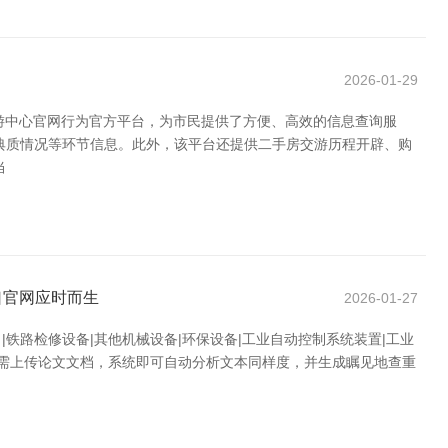
2026-01-29
交游中心官网行为官方平台，为市民提供了方便、高效的信息查询服
典质情况等环节信息。此外，该平台还提供二手房交游历程开辟、购
当
口官网应时而生
2026-01-27
路检修设备|其他机械设备|环保设备|工业自动控制系统装置|工业
用户只需上传论文文档，系统即可自动分析文本同样度，并生成瞩见地查重