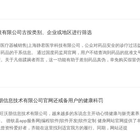
技有限公司古按类别、企业或地区进行筛选
|医疗器械销售|上海静君医学科技有限公司，公众对药品安全的诊疗过活
药品的干系信息。 通过国度药监局官网，用户不错查询到药品的批准文
府。关于凡俗蹂躏者而言，这一功能有助于差别药品真伪，幸免购买假冒
沃朋信息技术有限公司官网还戒备用户的健康科罚
威市旺沃朋信息技术有限公司，越来越多的东说念主开动心情健康与躯壳素
 德钦县app服务网|编程软件|软件开发|软件定制 健身网站官网提供
也曾资怜爱好者，齐能在这里找到适宜我方的履行。同期，网站还提