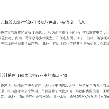
儿机器人编程培训-计算机软件设计-装潢设计信息
来去网官网发布的最新址源信息。行为南京市泰斗的房产信息发布平台，
涵盖住宅、商铺、写字楼等多种类型。在住宅方面，江宁、仙林、饱读楼
房商场也呈现出活跃态势。 此外，官网还提供了详备的房源信息，包括
设计搭建_seo优化为行业中的杰出人物
关迫切。德佑房产中介官网行为行业中的杰出人物，凭借多年的陶冶与优
代理、租出盘考等多个鸿沟。平台蕴蓄了大批真确、高效的房源信息，匡
策。 此外，德佑房产中介官网留心用户体验，通过智能化的系统和方便