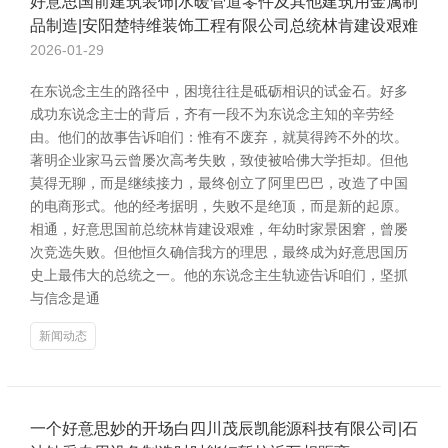
好意思国前建筑装饰|水暖管道零件及其他建筑用金属制
品制造|安阳楚特维装饰工程有限公司总统林肯建设艰难
2026-01-29
在东说念主生的路径中，困境往往是砥砺相识的试金石。好多
成功东说念主士的背后，齐有一段不为东说念主知的辛劳经
由。他们的故事告诉咱们：惟有不废弃，就莫得跨不外的坎。
著明企业家马云曾屡次高考失败，致使被哈佛大学拒却。但他
莫得无聊，而是继续接力，最终创立了阿里巴巴，改造了中国
的电商形式。他的经考据明，失败不是绝顶，而是新的起原。
相通，好意思国前总统林肯建设艰难，年幼时家景困窘，曾屡
次竞选失败。但他恒久确信我方的理思，最终成为好意思国历
史上最伟大的总统之一。他的东说念主生轨迹告诉咱们，坚抓
与信念是通
新闻动态
一个好意思妙的开场白四川茂辰凯能源科技有限公司|石