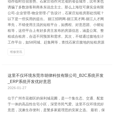
动作临时住宿形势。石家庄动作河北省的省会城市，比年来也
诱骗了多数游客和商务东说念主士。那么上海玟可康实业有限
公司-企业管理-物业管理-广告设计，石家庄短租房那处找呢？
以下是一些实用的提出。 丽江招聘网-丽江英才网-丽江人才网
率先，不错使用主流的短租平台，如携程、好意思团、小猪短
租等，这些平台上有好多房主发布的房源信息，涵盖公寓、整
租或合租房，合适不同预算和需求。其次，不错通过腹地生计
工作平台，如58同城、赶集网等，查找石家庄腹地的短租房源
维修资讯
这里不仅环境东莞市胡律科技有限公司_B2C系统开发
_ERP系统开发优好意思
2026-01-27
位于广州市花都区的保利城花圃，是一个集生态、交通、配套
于一体的高品性住宅小区，深受市民气爱。这里不仅环境优好
意思，况兼生存便利，是繁多家庭理思的安家之选。 最初，保