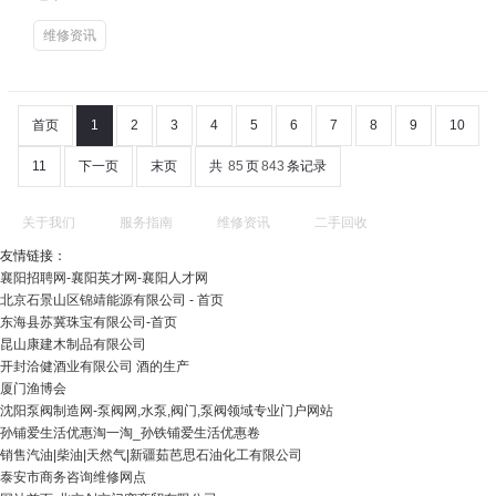
维修资讯
首页
1
2
3
4
5
6
7
8
9
10
11
下一页
末页
共
85
页
843
条记录
关于我们
服务指南
维修资讯
二手回收
友情链接：
襄阳招聘网-襄阳英才网-襄阳人才网
北京石景山区锦靖能源有限公司 - 首页
东海县苏冀珠宝有限公司-首页
昆山康建木制品有限公司
开封洽健酒业有限公司 酒的生产
厦门渔博会
沈阳泵阀制造网-泵阀网,水泵,阀门,泵阀领域专业门户网站
孙铺爱生活优惠淘一淘_孙铁铺爱生活优惠卷
销售汽油|柴油|天然气|新疆茹芭思石油化工有限公司
泰安市商务咨询维修网点