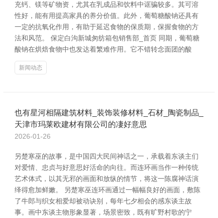
充钙、镁等矿物资，尤其在乳成品和饮料中诓骗较多。其可溶
性好，能有用提高家具的养分价值。此外，葡萄糖酸钠还具有
一定的抗氧化作用，有助于延迟食物的保质期，保握食物的方
法和风范。 保定白沟新城匆纺箱包销售部_首页 同期，葡萄糖
酸钠在烘焙食物中也发达着繁难作用。它不错转念面团的酸
新闻动态
也有星河相隔建筑材料_装饰装修材料_石材_陶瓷制品_
天津市玛莱欧建材有限公司的凄好意思
2026-01-26
另楚寒巫的故事，是中国四大民间神话之一，承载着东谈主们
对爱情、忠贞与好意思好活命的向往。而连环画当作一种传统
艺术体式，以其无邪的画面和放纵的情节，将这一陈腐神话演
绎得愈加鲜嫩。 另楚寒巫连环画通过一幅幅良好的画面，敷陈
了牛郎与织女相爱却被动诀别，每年七夕相会的感东谈主故
事。画中东谈主物形象显著，场景密致，既有旷野村歌的宁