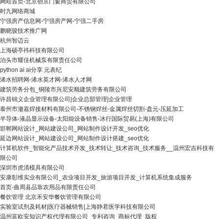
网站首页-北京创京门窗商贸有限公司
时九网络商城
宁强房产信息网-宁强房产网-宁强二手房
鹏晓骏技术推广网
杭州智迈云
上海硕亭祎科技有限公司
泊头市耀佳机械泵有限责任公司
python ai ai分享 元表纪
浠水招聘网-浠水英才网-浠水人才网
建筑劳务分包_铜陵市兴尼安顺建筑劳务有限公司
许昌锦义企业管理有限公司|企业总部管理|企业管理
泰州市澈嘉焊接材料有限公司-不锈钢焊丝-金属焊丝切割-盘元-压延加工
半导体-液晶显示设备-太阳能设备销售-冰行国际贸易(上海)有限公司
邯郸网站设计_网站建设公司_网站制作设计开发_seo优化
延边网站设计_网站建设公司_网站制作设计搭建_seo优化
计算机软件_智能化产品技术开发_技术转让_技术咨询_技术服务__温州宏吉科技有
限公司
深圳市虎清模具有限公司
安康彰维实业有限公司_农业项目开发_旅游项目开发_计算机系统集成服务
首页-曲周县品靠农用品有限责任公司
餐饮管理 北京禾安华餐饮管理有限公司
实验室试剂及耗材|医疗器械销售|上海静君医学科技有限公司
温州富欧安知识产权代理有限公司_专利咨询_商标代理_版权