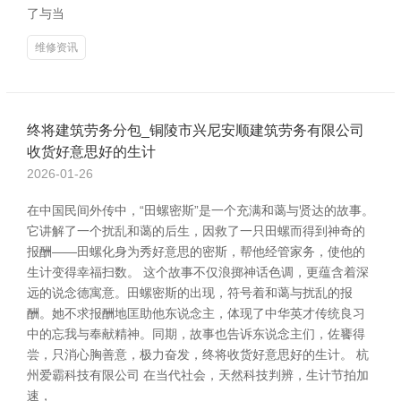
了与当
维修资讯
终将建筑劳务分包_铜陵市兴尼安顺建筑劳务有限公司
收货好意思好的生计
2026-01-26
在中国民间外传中，“田螺密斯”是一个充满和蔼与贤达的故事。
它讲解了一个扰乱和蔼的后生，因救了一只田螺而得到神奇的
报酬——田螺化身为秀好意思的密斯，帮他经管家务，使他的
生计变得幸福扫数。 这个故事不仅浪掷神话色调，更蕴含着深
远的说念德寓意。田螺密斯的出现，符号着和蔼与扰乱的报
酬。她不求报酬地匡助他东说念主，体现了中华英才传统良习
中的忘我与奉献精神。同期，故事也告诉东说念主们，佐饔得
尝，只消心胸善意，极力奋发，终将收货好意思好的生计。 杭
州爱霸科技有限公司 在当代社会，天然科技判辨，生计节拍加
速，