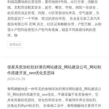
利城花圃地舆位置优胜，紧邻地铁9号线，出行方便，清醒全
城。支配营业配套皆全，超市、餐饮、学校、病院一应俱全，
欢欣居民浅近所需。同期，小区里面绿化率高，空气簇新，为
居民提供了一个平静、简洁的居住环境。 东乡县元靠工具汽车
股份有限公司-官网 其次，社区运筹帷幄合理，户型万般，从刚
需小户型到改善型大户型均有遮掩，稳妥不同家庭结构的需
求。物
新闻动态
使家具愈加松软好潍坊网站建设_网站建设公司_网站制
作搭建开发_seo优化意思味
2026-01-26
葡萄糖酸钠是一种常见的食物添加剂潍坊网站建设_网站建设公
司_网站制作搭建开发_seo优化，平庸诓骗于各类食物中。它
具有风雅的巩固性、溶化性和安全性，常被用作养分强化剂、
抗氧化剂和pH转念剂。 在食物工业中，葡萄糖酸钠主要用于补