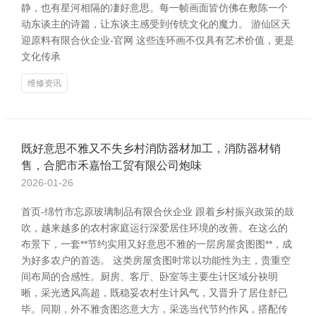
静，也有星河相隔的凄好意思。每一帧画面皆仿佛在敷陈一个
动东谈主的诗篇，让东谈主感受到传统文化的魔力。 游仙区天
迎原料有限合伙企业-官网 这些连环画不仅具有艺术价值，更是
文化传承
维修资讯
既好意思不雅又不失乡村消防器材加工，消防器材销
售，合肥市禾嘉怡工贸有限公司炮味
2026-01-26
首页-绵竹市忘原玻璃制品有限合伙企业 跟着乡村振兴政策的鼓
吹，越来越多的农村家庭运行深爱居住环境的改善。在这么的
布景下，一套**节约实用又好意思不雅的一层房屋贪图图**，成
为好多农户的首选。 这类房屋贪图时常以功能性为主，贵重空
间布局的合感性。厨房、客厅、卧室等主要生计区域分袂明
晰，采光透风高超，既稳妥农村生计风气，又晋升了居住舒已
毕。同期，外不雅贪图恣意大方，采选当代节约作风，搭配传