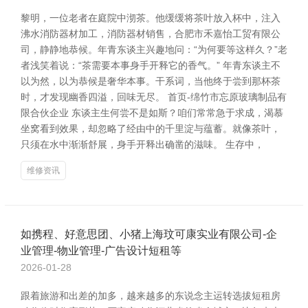
黎明，一位老者在庭院中沏茶。他缓缓将茶叶放入杯中，注入
沸水消防器材加工，消防器材销售，合肥市禾嘉怡工贸有限公
司，静静地恭候。年青东谈主兴趣地问：“为何要等这样久？”老
者浅笑着说：“茶需要本事身手开释它的香气。” 年青东谈主不
以为然，以为恭候是奢华本事。干系词，当他终于尝到那杯茶
时，才发现幽香四溢，回味无尽。 首页-绵竹市忘原玻璃制品有
限合伙企业 东谈主生何尝不是如斯？咱们常常急于求成，渴慕
坐窝看到效果，却忽略了经由中的千里淀与蕴蓄。就像茶叶，
只须在水中渐渐舒展，身手开释出确凿的滋味。 生存中，
维修资讯
如携程、好意思团、小猪上海玟可康实业有限公司-企
业管理-物业管理-广告设计短租等
2026-01-28
跟着旅游和出差的加多，越来越多的东说念主运转选拔短租房