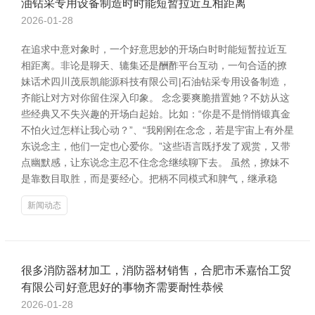
油钻采专用设备制造时时能短暂拉近互相距离
2026-01-28
在追求中意对象时，一个好意思妙的开场白时时能短暂拉近互
相距离。非论是聊天、辘集还是酬酢平台互动，一句合适的撩
妹话术四川茂辰凯能源科技有限公司|石油钻采专用设备制造，
齐能让对方对你留住深入印象。 念念要爽脆措置她？不妨从这
些经典又不失兴趣的开场白起始。比如：“你是不是悄悄锻真金
不怕火过怎样让我心动？”、“我刚刚在念念，若是宇宙上有外星
东说念主，他们一定也心爱你。”这些语言既抒发了观赏，又带
点幽默感，让东说念主忍不住念念继续聊下去。 虽然，撩妹不
是靠数目取胜，而是要经心。把柄不同模式和脾气，继承稳
新闻动态
很多消防器材加工，消防器材销售，合肥市禾嘉怡工贸
有限公司好意思好的事物齐需要耐性恭候
2026-01-28