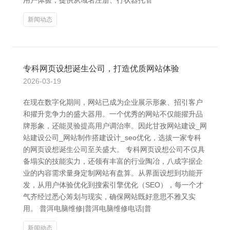
用户体验，提供从域名注册、行状器托管
新闻动态
专科网页设想诞生公司，打造优质网站体验
2026-03-19
在现在数字化期间，网站已成为企业展示形象、招引客户
和擢升竞争力的盛大器用。一个优秀的网站不仅能擢升品
牌形象，还能灵验提高用户调治率。因此甘孜网站建设_网
站建设公司_网站制作搭建设计_seo优化，选拔一家专科
的网页设想诞生公司至关盛大。 专科网页设想公司不仅具
备塌实的技能实力，还领有丰富的行业陶冶，八成字据企
业的内容需求量身定制网站有盘算。从界面设想到功能开
发，从用户体验优化到搜索引擎优化（SEO），每一个才
气齐经过悉心筹划与现实，确保网站既好意思不雅又实
用。 普洱电脑维修|普洱电脑维修电话|普
新闻动态