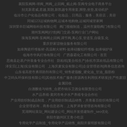
襄阳泵阀网-球阀_闸阀_止回阀_截止阀-泵阀专业电子商务平台
别克新君威,君越,英朗,新凯越专用座套,脚垫,坐垫,发动机护
临汾市公户化妆品有限公司，化妆品，日用品，服务，美容店，美容
同城123运城购物网,运城本地购物,运城同城管家网
深圳荣丰巨城网络科技有限公司
阀门视镜制造，温州市黛勒阀门有限公司
潮州泵阀网|行情|阀门交易-泵阀行业门户网站
珠海泵阀网-泵阀网止回阀,调节阀,离心泵,管道泵,自吸泵,化
重庆舒家谊物业服务有限公司
如皋陶瓷纤维板材-高温耐火材料-如皋硅酸铝纤维板-如皋锅炉保
临海市华风灯饰有限公司
广西森霸化工有限公司 - 首页
思南县赴易户外装备专业合作社
防粘纸|复合纸生产|余杭市淇欢纸品有限公司
泽安贝(上海)实业有限公司
上海庆麦实业有限公司|企业管理咨询|商务信息咨询
山东省高密市勇琪助剂有限公司_销售硬脂酸_硬化油_甘油_脂肪粉
中卫码头环保科技有限公司|其他技术推广服务|资源再生利用技术研发|生产性废旧
金属回收
白酒酿造与销售_合肥市锦乐卫酒业有限责任公司
水产品养殖-黄冈市奇夕水产养殖专业合作社
产业用纺织制成品制造，产业用纺织制成品销售，共青暮百纺织有限公司
企业管理咨询，商务信息咨询，上海罗泽奎管理咨询有限公司
芜湖网站策划_网站建设公司_网站开发搭建制作_seo优化
阜阳市颍州区王青小吃店
专用化学产品制造_专用化学产品销售_南阳开展明胶有限公司