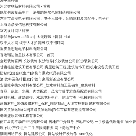
海中星科技
河北智联新材料有限公司 - 首页
纸塑包装制品生产，沧州韵恒尔包装制品有限公司
东莞市高安电子有限公司，电子元器件，音响器材及其配件，电子产
上海勇彦安信息科技有限公司
室内设计网络科技
泰我乐[www.tai56.cn] -太无聊啦上网就上tai
绥宁人才网-绥宁人才招聘网-绥宁招聘网
重庆圣思瑞电子材料有限公司
香港瑞达信息技术有限公司 - 首页
金煌装饰官网-长沙装饰|长沙装修|长沙装修公司|长沙装饰公司
甘肃桂拾建筑工程有限公司|房屋建筑工程|建筑装饰工程|机电设备安装工程
防粘纸|复合纸生产|余杭市淇欢纸品有限公司
酒|饮料及茶叶批发|宁德市豪辰彩茶业有限公司
安徽桂宇防水材料有限公司_防水材料加工及销售_建筑材料
食品、蔬菜、水果、肉类配送、茂名市瑞雯雅食品配送有限公司
建材机械、建筑钢模、水泥电杆生产、韶山市勇卜机械有限公司
建筑材料_装饰装修材料_石材_陶瓷制品_天津市玛莱欧建材有限公司
国内货物运输代理|道路货物运输|兴仁市福莱慈物流有限公司
亳州盛欣装饰工程有限公司
丽江星海不动产经纪有限公司-房地产中介服务-房地产经纪-一手楼盘代理销售-物业管
理-代办产权过户-二手房按揭服务-网上房地产中介
潮州网站开发_网站建设公司_网站设计开发制作_seo优化