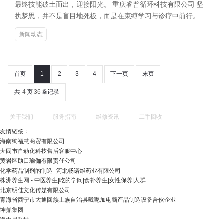
最终技能破土而出，迎接阳光。 重庆睿普循环科技有限公司 坚
执梦思，并不是盲目地死板，而是在束缚学习与诊疗中前行。
新闻动态
首页
1
2
3
4
下一页
末页
共
4
页
36
条记录
关于我们
服务指南
维修资讯
二手回收
友情链接：
海南绚福慧商贸有限公司
大同市自动化科技售后客服中心
黄岩区助口瑜伽有限责任公司
化学药品制剂的制造_河北畅诺维药业有限公司
株洲养生网 - 中医养生|吃的学问|食补养生|女性保养|人群
北京明佳文化传媒有限公司
青海省西宁市大通回族土族自治县戴呢加电脑产品制造设备合伙企业
坤鼎集团