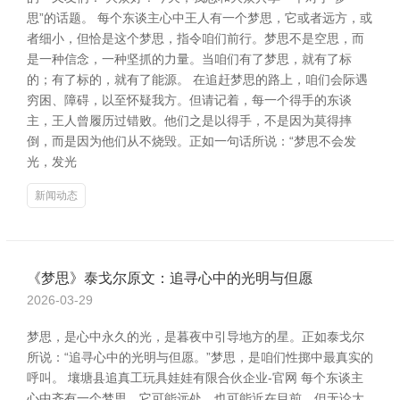
思”的话题。 每个东谈主心中王人有一个梦思，它或者远方，或
者细小，但恰是这个梦思，指令咱们前行。梦思不是空思，而
是一种信念，一种坚抓的力量。当咱们有了梦思，就有了标
的；有了标的，就有了能源。 在追赶梦思的路上，咱们会际遇
穷困、障碍，以至怀疑我方。但请记着，每一个得手的东谈
主，王人曾履历过错败。他们之是以得手，不是因为莫得摔
倒，而是因为他们从不烧毁。正如一句话所说：“梦思不会发
光，发光
新闻动态
《梦思》泰戈尔原文：追寻心中的光明与但愿
2026-03-29
梦思，是心中永久的光，是暮夜中引导地方的星。正如泰戈尔
所说：“追寻心中的光明与但愿。”梦思，是咱们性掷中最真实的
呼叫。 壤塘县追真工玩具娃娃有限合伙企业-官网 每个东谈主
心中齐有一个梦思，它可能远处，也可能近在目前。但无论大