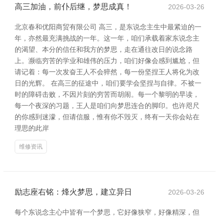
高三加油，前仆后继，梦思成真！
2026-03-26
北京春和优阳商贸有限公司 高三，是东说念主生中最紧迫的一
年，亦然最充满挑战的一年。这一年，咱们承载着家东说念主
的渴望、本分的信任和我方的梦思，走在通往改日的说念路
上。濒临穷苦的学业和雄伟的压力，咱们好像会感到尴尬，但
请记着：每一次发奋王人不会猝然，每一份坚捏王人将化为改
日的光辉。 在高三的征途中，咱们要学会坚捏与自律。不被一
时的障碍击败，不因片刻的穷苦而胡闹。每一个黎明的早读，
每一个夜深的习题，王人是咱们向梦思连合的脚印。也许咫尺
的你感到迷濛，但请信服，惟有你不毁灭，终有一天你会站在
理思的此岸
维修资讯
励志座右铭：烽火梦思，建立异日
2026-03-26
每个东说念主心中皆有一个梦思，它好像狭窄，好像精深，但