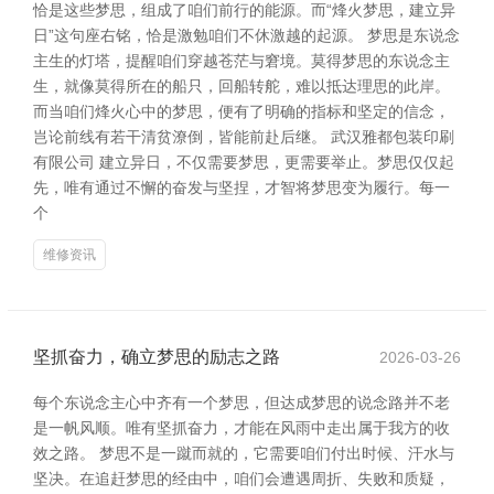
恰是这些梦思，组成了咱们前行的能源。而“烽火梦思，建立异
日”这句座右铭，恰是激勉咱们不休激越的起源。 梦思是东说念
主生的灯塔，提醒咱们穿越苍茫与窘境。莫得梦思的东说念主
生，就像莫得所在的船只，回船转舵，难以抵达理思的此岸。
而当咱们烽火心中的梦思，便有了明确的指标和坚定的信念，
岂论前线有若干清贫潦倒，皆能前赴后继。 武汉雅都包装印刷
有限公司 建立异日，不仅需要梦思，更需要举止。梦思仅仅起
先，唯有通过不懈的奋发与坚捏，才智将梦思变为履行。每一
个
维修资讯
坚抓奋力，确立梦思的励志之路
2026-03-26
每个东说念主心中齐有一个梦思，但达成梦思的说念路并不老
是一帆风顺。唯有坚抓奋力，才能在风雨中走出属于我方的收
效之路。 梦思不是一蹴而就的，它需要咱们付出时候、汗水与
坚决。在追赶梦思的经由中，咱们会遭遇周折、失败和质疑，