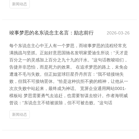
新闻动态
竣事梦思的名东说念主名言：励志前行
2026-03-26
每个东说念主心中王人有一个梦思，而竣事梦思的流程经常充
满挑战与坚抓。正如好意思国驰名发明家爱迪生所说：“天才是
百分之一的灵感加上百分之九十九的汗水。”这句话教唆咱们，
告捷并非恐怕，而是死力的效果。 在追求梦思的路上，未免会
遭逢不毛与失败。但正如篮球巨星乔丹所言：“我不错接纳失
败，但我不可接纳罢休。”恰是这种抗拒不挠的精神，让他从一
次次失败中站起来，最终成为神话。 宽屏企业通用网站0001-
模板站 梦思需要勇气去追赶，也需要智谋去狡计。作者海明威
曾说：“东说念主不错被拔除，但不可被击败。”这句话
新闻动态