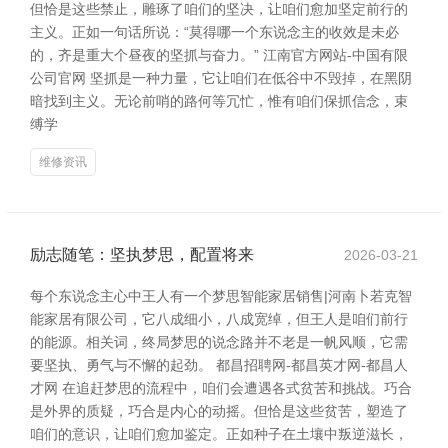
但恰是这些禁止，雕琢了咱们的坚决，让咱们愈加坚定前行的
主义。正如一句话所说：“莫得哪一个东说念主的收效是未必
的，齐是重大个昼夜的坚抓与奋力。” 江南官方网站-中国有限
公司官网 坚抓是一种力量，它让咱们在低谷中不毁掉，在黑阴
暗找到主义。无论前哨的路何等冗忙，惟有咱们保抓信念，束
缚学
维修资讯
励志随笔：坚执梦思，配置将来
2026-03-21
每个东说念主心中王人有一个梦思智能家居销售|河南卜若克智
能家居有限公司，它八成细小，八成宽绰，但王人是咱们前行
的能源。相关词，终局梦思的说念路并不老是一帆风顺，它需
要坚执、勇气与不懈的起劲。 都昌招聘网-都昌英才网-都昌人
才网 在追赶梦思的流程中，咱们会遭遇各式贫苦和挑战。巧合
是外界的质疑，巧合是内心的动摇。但恰是这些贫苦，塑造了
咱们的意识，让咱们愈加鉴定。正如种子在土壤中叛逆滋长，