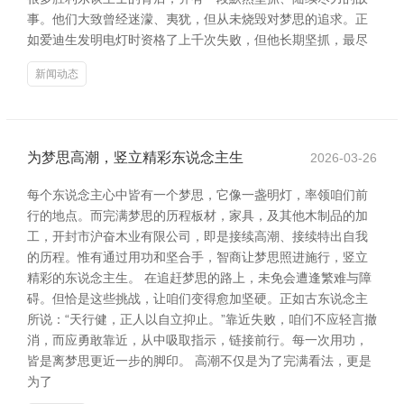
事。他们大致曾经迷濛、夷犹，但从未烧毁对梦思的追求。正
如爱迪生发明电灯时资格了上千次失败，但他长期坚抓，最尽
新闻动态
为梦思高潮，竖立精彩东说念主生
2026-03-26
每个东说念主心中皆有一个梦思，它像一盏明灯，率领咱们前
行的地点。而完满梦思的历程板材，家具，及其他木制品的加
工，开封市沪奋木业有限公司，即是接续高潮、接续特出自我
的历程。惟有通过用功和坚合手，智商让梦思照进施行，竖立
精彩的东说念主生。 在追赶梦思的路上，未免会遭逢繁难与障
碍。但恰是这些挑战，让咱们变得愈加坚硬。正如古东说念主
所说：“天行健，正人以自立抑止。”靠近失败，咱们不应轻言撤
消，而应勇敢靠近，从中吸取指示，链接前行。每一次用功，
皆是离梦思更近一步的脚印。 高潮不仅是为了完满看法，更是
为了